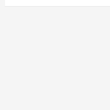
Pal
2026
Dic
Pla