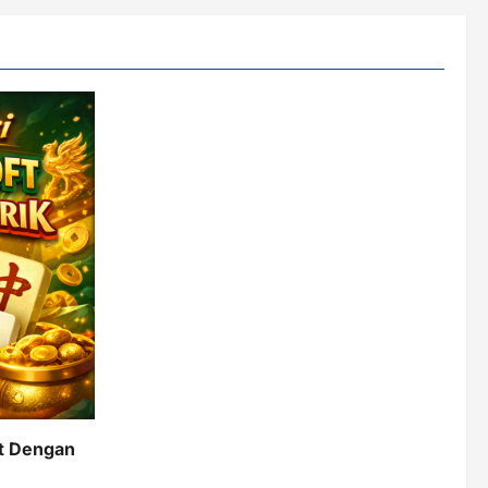
t Dengan