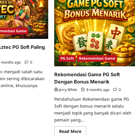
mendasi Game
ztec PG Soft Paling
PG Soft
Rekomendasi Game
 months ago
0
ec menjadi salah satu
Rekomendasi Game PG Soft
in sering dibicarakan
Dengan Bonus Menarik
 online, khususnya
Jerry White
8 months ago
0
Pendahuluan Rekomendasi game PG
ad
Soft dengan bonus menarik selalu
re
ut
menjadi topik yang banyak dicari oleh
asures
pemain yang...
ec
Read
Read More
t